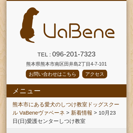
096-201-7323
TEL :
熊本県熊本市南区田井島2丁目4-7-101
お問い合わせはこちら
アクセス
メニュー
パピーパーティー
VaBeneのご紹介
犬のほいくえん
プロフィール
しつけ教室
飼い主塾
ブログ
HOME
熊本市にある愛犬のしつけ教室ドッグスクー
ル VaBeneヴァベーネ
>
新着情報
>
10月23
日(日)愛護センターしつけ教室