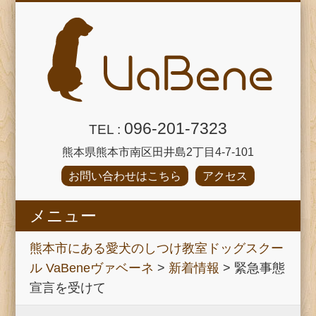
096-201-7323
TEL :
熊本県熊本市南区田井島2丁目4-7-101
お問い合わせはこちら
アクセス
メニュー
パピーパーティー
VaBeneのご紹介
犬のほいくえん
プロフィール
しつけ教室
飼い主塾
ブログ
HOME
熊本市にある愛犬のしつけ教室ドッグスクー
ル VaBeneヴァベーネ
>
新着情報
>
緊急事態
宣言を受けて