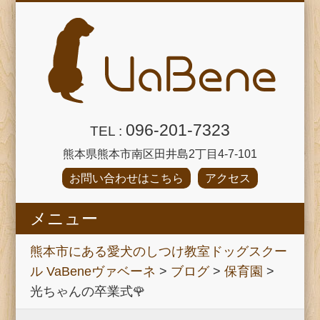
096-201-7323
TEL :
熊本県熊本市南区田井島2丁目4-7-101
お問い合わせはこちら
アクセス
メニュー
パピーパーティー
VaBeneのご紹介
犬のほいくえん
プロフィール
しつけ教室
飼い主塾
ブログ
HOME
熊本市にある愛犬のしつけ教室ドッグスクー
ル VaBeneヴァベーネ
>
ブログ
>
保育園
>
光ちゃんの卒業式🌹