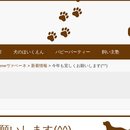
室
犬のほいくえん
パピーパーティー
飼い主塾
eneヴァベーネ
>
新着情報
>
今年も宜しくお願いします(^^)
いします(^^)