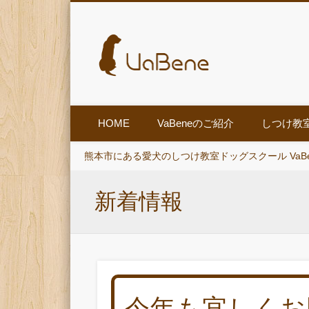
HOME
VaBeneのご紹介
しつけ教
熊本市にある愛犬のしつけ教室ドッグスクール VaB
新着情報
今年も宜しくお願